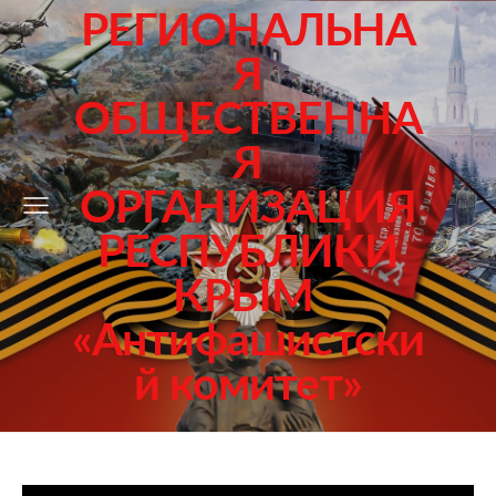
РЕГИОНАЛЬНА
Я
ОБЩЕСТВЕННА
Я
ОРГАНИЗАЦИЯ
РЕСПУБЛИКИ
КРЫМ
«Антифашистски
й комитет»