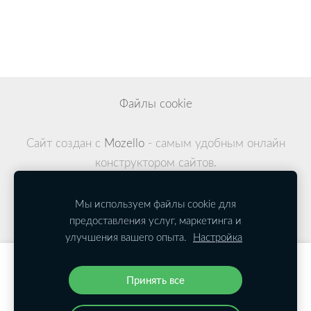
Файлы cookie
Сайт создан с
Mozello
- самым удобным онлайн
конструктором сайтов.
Мы используем файлы cookie для
предоставления услуг, маркетинга и
улучшения вашего опыта.
Настройка
Создайте свой веб-сайт или интернет-
Принять все
магазин с Mozello.
Быстро, просто, без программирования.