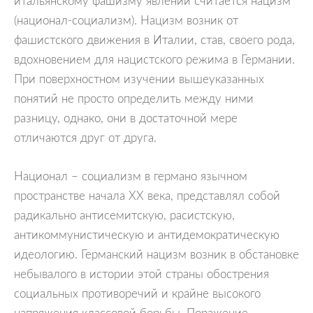
итальянскому фашизму явлений считается нацизм
(национал-социализм). Нацизм возник от
фашистского движения в Италии, став, своего рода,
вдохновением для нацистского режима в Германии.
При поверхностном изучении вышеуказанных
понятий не просто определить между ними
разницу, однако, они в достаточной мере
отличаются друг от друга.
Национал – социализм в германо язычном
пространстве начала XX века, представлял собой
радикально антисемитскую, расистскую,
антикоммунистическую и антидемократическую
идеологию. Германский нацизм возник в обстановке
небывалого в истории этой страны обострения
социальных противоречий и крайне высокого
напряжения классовой борьбы. Поражение