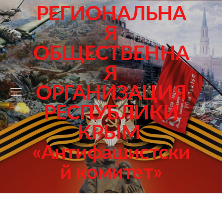
РЕГИОНАЛЬНА
Я
ОБЩЕСТВЕННА
Я
ОРГАНИЗАЦИЯ
РЕСПУБЛИКИ
КРЫМ
«Антифашистски
й комитет»